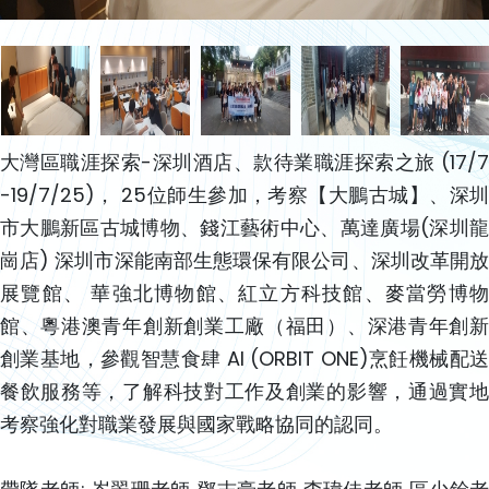
大灣區職涯探索-深圳酒店、款待業職涯探索之旅 (17/7
-19/7/25)， 25位師生參加，考察【大鵬古城】、深圳
市大鵬新區古城博物、錢江藝術中心、萬達廣場(深圳龍
崗店) 深圳市深能南部生態環保有限公司、深圳改革開放
展覽館、 華強北博物館、紅立方科技館、麥當勞博物
館、粵港澳青年創新創業工廠（福田）、深港青年創新
創業基地，參觀智慧食肆 AI (ORBIT ONE)烹飪機械配送
餐飲服務等，了解科技對工作及創業的影響，通過實地
考察強化對職業發展與國家戰略協同的認同。